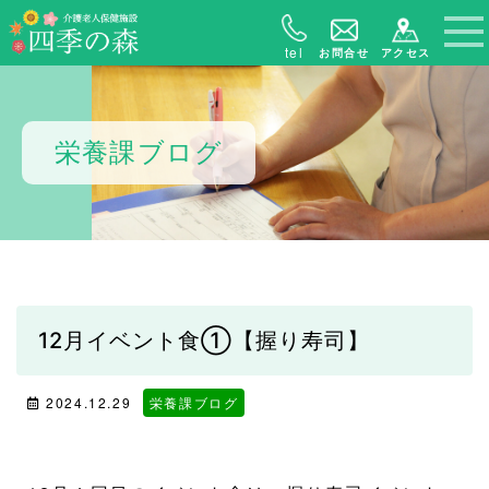
tel
お問合せ
アクセス
栄養課ブログ
12月イベント食➀【握り寿司】
2024.12.29
栄養課ブログ